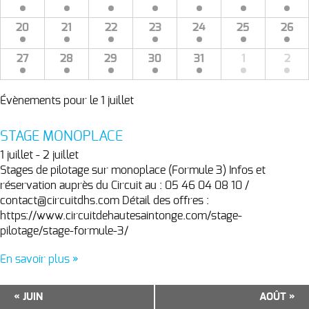
20
21
22
23
24
25
26
27
28
29
30
31
1
2
Évènements pour le
1 juillet
STAGE MONOPLACE
1 juillet - 2 juillet
Stages de pilotage sur monoplace (Formule 3) Infos et
réservation auprès du Circuit au : 05 46 04 08 10 /
contact@circuitdhs.com Détail des offres :
https://www.circuitdehautesaintonge.com/stage-
pilotage/stage-formule-3/
En savoir plus »
«
JUIN
AOÛT
»