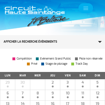
Recherche
AFFICHER LA RECHERCHE ÉVÈNEMENTS
et
navigation
Compétition
Evènement Grand Public
Piste non réservée
de
Privé
Stage de pilotage
Track Day
vues
Calendrier
LUN
MAR
MER
JEU
VEN
SAM
DIM
Évènements
de
Calendrier
29
30
1
2
3
4
5
de
Évènements
Évènements
6
7
8
9
10
11
12
13
14
15
16
17
18
19