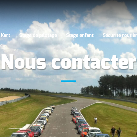
 Kart
Stage de pilotage
Stage enfant
Sécurité routiè
Nous contacter