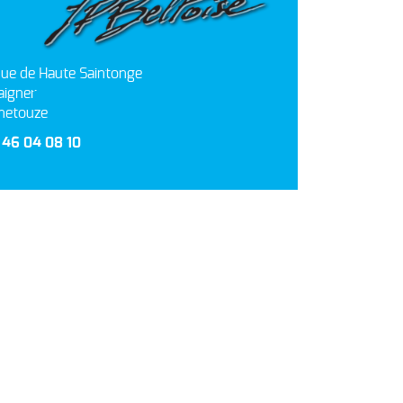
ue de Haute Saintonge
aigner
netouze
5 46 04 08 10