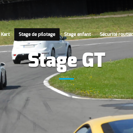
 Kart
Stage de pilotage
Stage enfant
Sécurité routiè
Stage GT