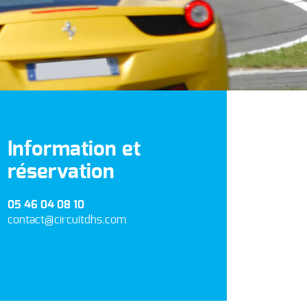
Information et
réservation
05 46 04 08 10
contact@circuitdhs.com