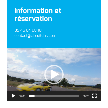
Information et
réservation
05 46 04 08 10
contact@circuitdhs.com
Lecteur
vidéo
00:00
00:23