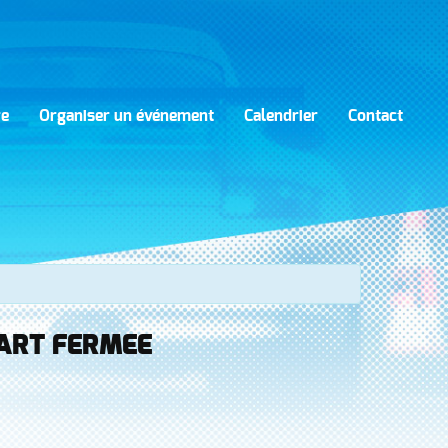
re
Organiser un événement
Calendrier
Contact
KART FERMEE