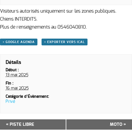
Visiteurs autorisés uniquement sur les zones publiques.
Chiens INTERDITS.
Plus de renseignements au 0546040810.
+ GOOGLE AGENDA
+ EXPORTER VERS ICAL
Détails
Début :
13 mai 2025
Fin :
16 mai 2025
Catégorie d’Évènement:
Privé
Navigation
«
PISTE LIBRE
MOTO
»
Évènement