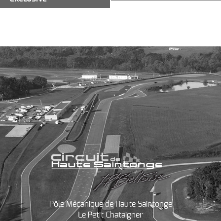
Évènement
Pôle Mécanique de Haute Saintonge
Le Petit Chataigner