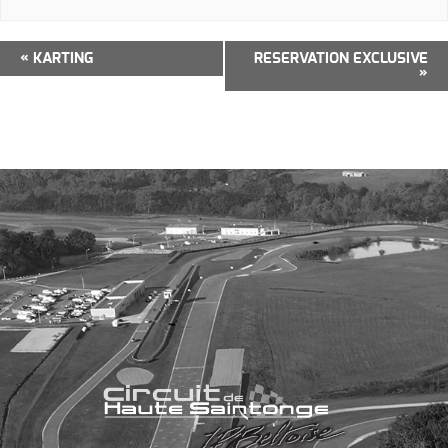
Navigation
«
KARTING
RESERVATION EXCLUSIVE
»
Évènement