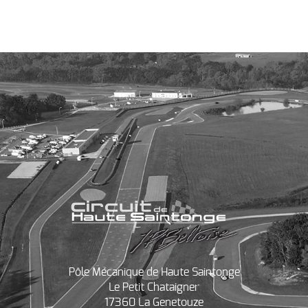
Évènement
Pôle Mécanique de Haute Saintonge
Le Petit Chataigner
17360 La Genetouze