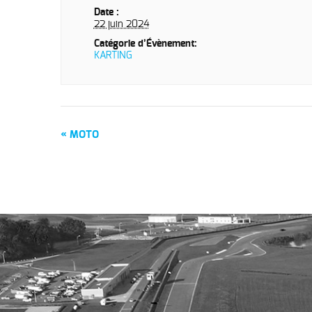
Date :
22 juin 2024
Catégorie d’Évènement:
KARTING
Navigation
«
MOTO
Évènement