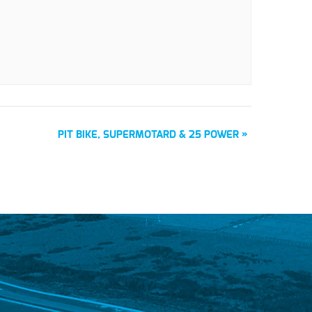
PIT BIKE, SUPERMOTARD & 25 POWER
»