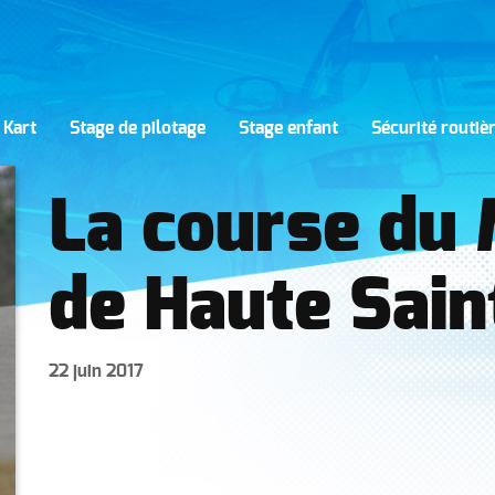
 Kart
Stage de pilotage
Stage enfant
Sécurité routiè
La course du
de Haute Sai
22 juin 2017