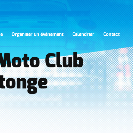
re
Organiser un événement
Calendrier
Contact
 Moto Club
ntonge